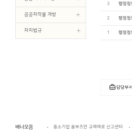
3
행정정보
공공저작물 개방
2
행정정보
자치법규
1
행정정보
담당부
 상담
배너모음
규제신문고
중소기업 옴부즈만 규제애로 신고센터