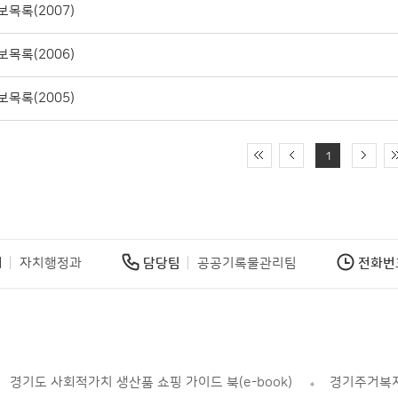
목록(2007)
목록(2006)
목록(2005)
1
서
자치행정과
담당팀
공공기록물관리팀
전화번
경기도 사회적가치 생산품 쇼핑 가이드 북(e-book)
경기주거복