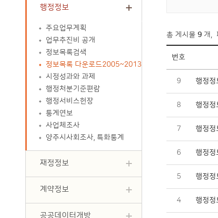
행정정보
주요업무계획
총 게시물
9
개
,
업무추진비 공개
정보목록검색
번호
정보목록 다운로드2005~2013
열린시정>행정정보>정보목록 다운로드(2005~2013) 목록 - 번호, 제목, 부서, 파일, 조회수정보 제공
시정성과와 과제
9
행정정보
행정처분기준편람
행정서비스헌장
8
행정정보
통계연보
사업체조사
7
행정정보
양주시사회조사, 특화통계
6
행정정보
재정정보
5
행정정보
계약정보
4
행정정보
공공데이터개방